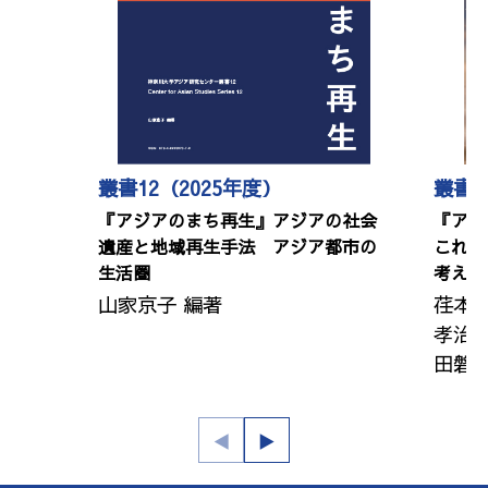
叢書12（2025年度）
叢書1
『アジアのまち再生』アジアの社会
『アジ
遺産と地域再生手法 アジア都市の
これま
生活圏
考える
山家京子 編著
荏本
孝治
田磐