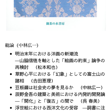
総論（中林広一）
明治末年における洋画の新潮流
―山脇信徳を軸とした「絵画の約束」論争の
再検討 （松本和也）
草野心平における「幻象」としての富士山の
諸相 （𠮷田恵理）
豆板醤は社会史の夢を見るか （中林広一）
辰野金吾の建築と美術における内発的開発論
―「開化」と「復古」の間で （呉 春美）
浮世絵における西洋文化の受容 ―詞書に注