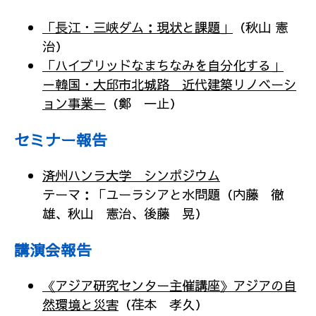
「長江・三峡ダム：現状と課題」
（秋山 憲
治）
「ハイブリッドなまちなみを自分化する」
－韓国・大邱市北城路 近代建築リノベーシ
ョン事業－
（鄭 一止）
セミナー報告
済州ハンラ大学 シンポジウム
テーマ：「ユーラシアと水問題（内藤 徹
雄、秋山 憲治、後藤 晃）
講演会報告
《アジア研究センター主催講座》アジアの自
然環境と災害
（荏本 孝久）