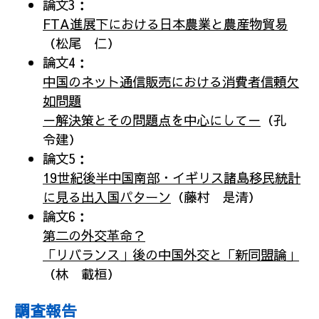
論文3：
FTA進展下における日本農業と農産物貿易
（松尾 仁）
論文4：
中国のネット通信販売における消費者信頼欠
如問題
－解決策とその問題点を中心にして－
（孔
令建）
論文5：
19世紀後半中国南部・イギリス諸島移民統計
に見る出入国パターン
（藤村 是清）
論文6：
第二の外交革命？
「リバランス」後の中国外交と「新同盟論」
（林 載桓）
調査報告