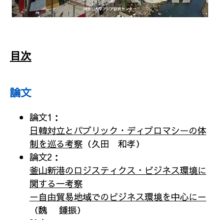
目次
論文
論文1：
日韓対立とパブリック・ディプロマシーの体
制を巡る考察
（久田 和孝）
論文2：
釜山新港のロジスティクス・ビジネス環境に
関する一考察
－自由貿易地域でのビジネス環境を中心に－
（魏 鍾振）