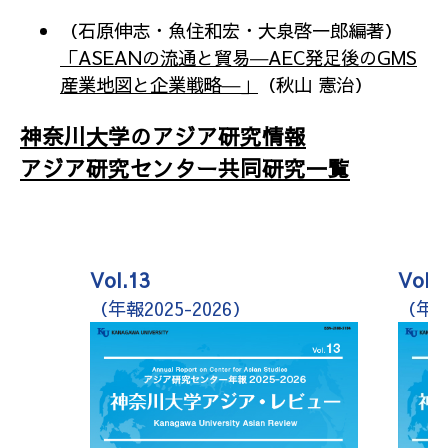
（石原伸志・魚住和宏・大泉啓一郎編著）
「ASEANの流通と貿易―AEC発足後のGMS
産業地図と企業戦略―」
（秋山 憲治）
神奈川大学のアジア研究情報
アジア研究センター共同研究一覧
Vol.13
Vol.1
（年報2025-2026）
（年報2